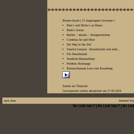
************************
Bronze-Award ( 12 eingetragene Gewinner )
Balu´s und Micko´s zu Hause
Beate´s Seiten
Bücher :: ebooks :: Kurzgeschichten
Cordelias Art and More
Der Weg ist das Ziel
Familie Lemmer - Reiseberichte und mehr...
Für Naturfreunde
Nordlicht-Hummelchen
Preißens Homepage
Riesenschnauzer Lexa vom Rosenberg
Zurück zur Übersicht
Gewinnerseite zuletzt aktualisiert am 27.06.2024
nach oben
Manfred Str
Ihr Link hier?
|
Ihr Link hier?
|
Ihr Lin