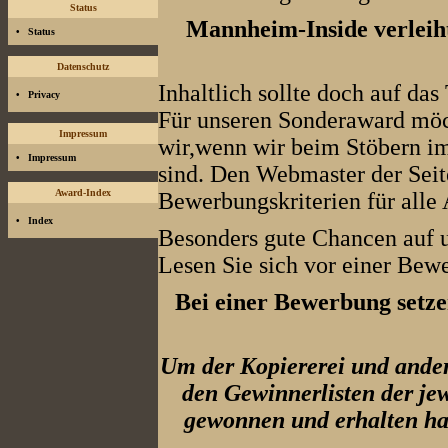
Status
Mannheim-Inside verleiht
•
Status
Datenschutz
Inhaltlich sollte doch auf d
•
Privacy
Für unseren Sonderaward möch
Impressum
wir,wenn wir beim Stöbern im 
•
Impressum
sind. Den Webmaster der Seite
Award-Index
Bewerbungskriterien für alle 
•
Index
Besonders gute Chancen auf u
Lesen Sie sich vor einer Bewe
Bei einer Bewerbung setze
Um der Kopiererei und ander
den Gewinnerlisten der je
gewonnen und erhalten hab