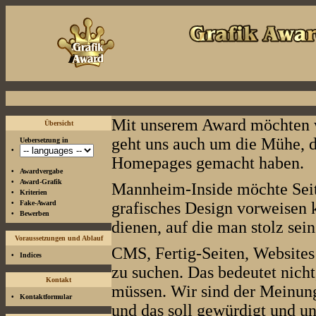
Mit unserem Award möchten w
Übersicht
geht uns auch um die Mühe, d
Uebersetzung in
•
Homepages gemacht haben.
•
Awardvergabe
•
Award-Grafik
Mannheim-Inside möchte Seiten
•
Kriterien
•
Fake-Award
grafisches Design vorweisen
•
Bewerben
dienen, auf die man stolz sein
Voraussetzungen und Ablauf
CMS, Fertig-Seiten, Websites
•
Indices
zu suchen. Das bedeutet nicht,
Kontakt
müssen. Wir sind der Meinung,
•
Kontaktformular
und das soll gewürdigt und un