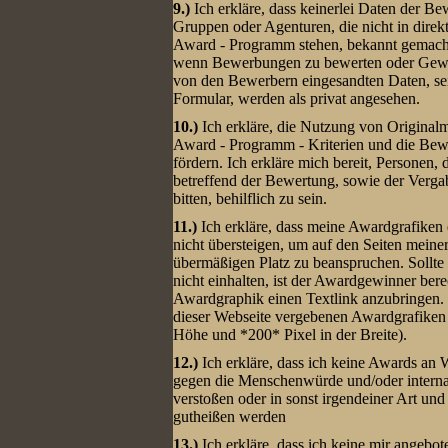
9.)
Ich erkläre, dass keinerlei Daten der B
Gruppen oder Agenturen, die nicht in dire
Award - Programm stehen, bekannt gemach
wenn Bewerbungen zu bewerten oder Gewin
von den Bewerbern eingesandten Daten, sei 
Formular, werden als privat angesehen.
10.)
Ich erkläre, die Nutzung von Originalma
Award - Programm - Kriterien und die Bewe
fördern. Ich erkläre mich bereit, Personen,
betreffend der Bewertung, sowie der Verg
bitten, behilflich zu sein.
11.)
Ich erkläre, dass meine Awardgrafiken
nicht übersteigen, um auf den Seiten mein
übermäßigen Platz zu beanspruchen. Sollte
nicht einhalten, ist der Awardgewinner berec
Awardgraphik einen Textlink anzubringen.
dieser Webseite vergebenen Awardgrafiken 
Höhe und *200* Pixel in der Breite).
12.)
Ich erkläre, dass ich keine Awards an 
gegen die Menschenwürde und/oder internat
verstoßen oder in sonst irgendeiner Art un
gutheißen werden
13.)
Ich erkläre, dass ich keine mir angebote