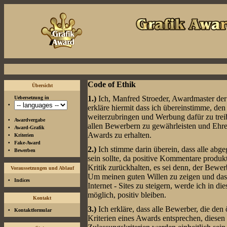
Code of Ethik
Übersicht
1.)
Ich, Manfred Stroeder, Awardmaster de
Uebersetzung in
•
erkläre hiermit dass ich übereinstimme, den
weiterzubringen und Werbung dafür zu trei
•
Awardvergabe
allen Bewerbern zu gewährleisten und Ehre 
•
Award-Grafik
Awards zu erhalten.
•
Kriterien
•
Fake-Award
2.)
Ich stimme darin überein, dass alle abge
•
Bewerben
sein sollte, da positive Kommentare produk
Kritik zurückhalten, es sei denn, der Bewerb
Voraussetzungen und Ablauf
Um meinen guten Willen zu zeigen und das 
•
Indices
Internet - Sites zu steigern, werde ich in d
möglich, positiv bleiben.
Kontakt
3.)
Ich erkläre, dass alle Bewerber, die den
•
Kontaktformular
Kriterien eines Awards entsprechen, diesen