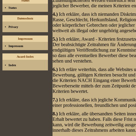
Zulassungskriterien werden einheitlich sein
Status
jeglicher Bewerber, die meinen Kriterien en
•
Status
4.)
Ich erkläre, dass ich niemanden Diskri
Datenschutz
Rasse, Geschlecht, Herkunftsland, Religion, 
oder körperlicher Gebrechen oder jeglicher
•
Privacy
weltweit als illegal oder ungehörig angese
5.)
Ich erkläre, Award - Kriterien festzuset
Impressum
Der beabsichtigte Zeitrahmen für Änderun
•
Impressum
endgültigen Veröffentlichung zur Kenntnisna
so dass alle eventuellen Bewerber diese b
Award-Index
sehen und verstehen.
•
Index
6.)
Ich erläre weiterhin, dass alle Websites u
Bewerbung, gültigen Kriterien besucht und
die Kriterien NACH Eingang einer Bewerbu
Bewerberseite mittels der zum Zeitpunkt d
Kriterien bewertet.
7.)
Ich erkläre, dass ich jegliche Kommuni
einer professionellen, freundlichen und pos
8.)
Ich erkläre, alle übersandten Seiten in
Erhalt bewertet zu haben. Falls diese Frist 
kann, wird die Bewerbung zeitweilig ausges
innerhalb dieses Zeitrahmens arbeiten kann