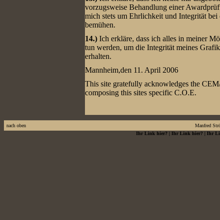
vorzugsweise Behandlung einer Awardprü
mich stets um Ehrlichkeit und Integrität b
bemühen.
14.)
Ich erkläre, dass ich alles in meiner M
tun werden, um die Integrität meines Graf
erhalten.
Mannheim,den 11. April 2006
This site gratefully acknowledges the CEM
composing this sites specific C.O.E.
nach oben
Manfred Str
Ihr Link hier?
|
Ihr Link hier?
|
Ihr L